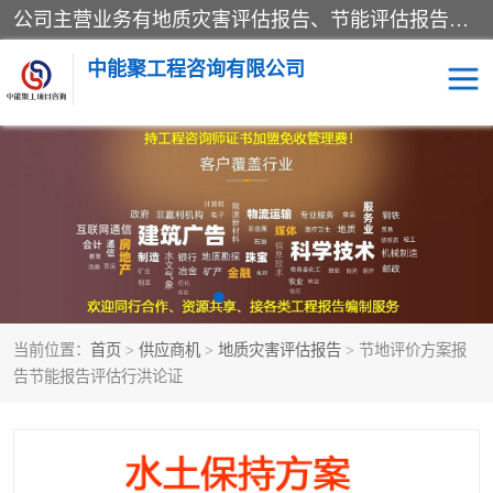
公司主营业务有地质灾害评估报告、节能评估报告、水土保持验收、水资源论证、土地复垦报告、项目可行性研究报告等。是经国家工商总局批准，在法律、法规、决定规定禁止的不得经营；法律、法规、决定规定应当许可（审批）的，经审批机关批准后凭许可（审批）文件经营;法律、法规，市场主体自主选择经营。
中能聚工程咨询有限公司
项目可行性研究报告
水土保持验收
水资源论证报告
土地复垦报告
地质灾害评估报告
工程项目验收报告
当前位置：
首页
>
供应商机
>
地质灾害评估报告
> 节地评价方案报
节能评估报告
告节能报告评估行洪论证