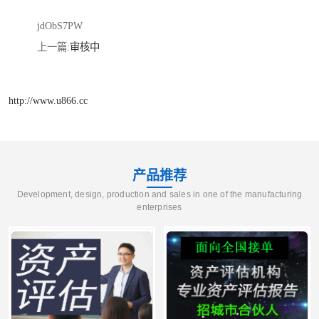
jdObS7PW
上一篇:
审核中
http://www.u866.cc
产品推荐
Development, design, production and sales in one of the manufacturing
enterprises