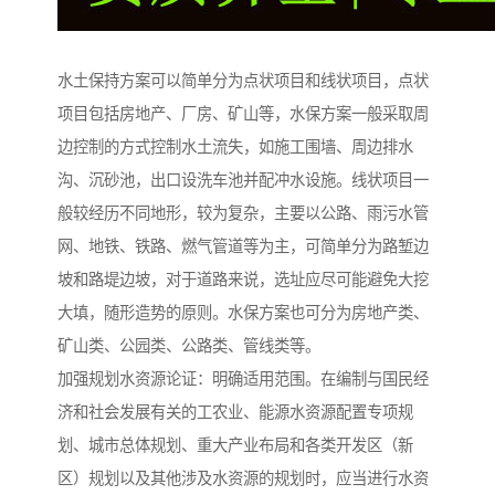
水土保持方案可以简单分为点状项目和线状项目，点状
项目包括房地产、厂房、矿山等，水保方案一般采取周
边控制的方式控制水土流失，如施工围墙、周边排水
沟、沉砂池，出口设洗车池并配冲水设施。线状项目一
般较经历不同地形，较为复杂，主要以公路、雨污水管
网、地铁、铁路、燃气管道等为主，可简单分为路堑边
坡和路堤边坡，对于道路来说，选址应尽可能避免大挖
大填，随形造势的原则。水保方案也可分为房地产类、
矿山类、公园类、公路类、管线类等。
加强规划水资源论证：明确适用范围。在编制与国民经
济和社会发展有关的工农业、能源水资源配置专项规
划、城市总体规划、重大产业布局和各类开发区（新
区）规划以及其他涉及水资源的规划时，应当进行水资