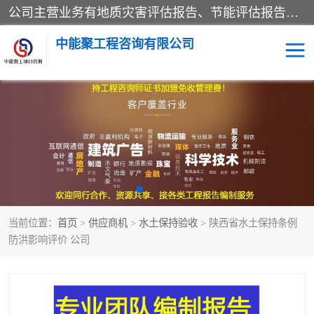
公司主营业务有地质灾害评估报告、节能评估报告、水土保持验收、水资源论证、土地复垦报告、项目可行性研究报告等。是经国家工商总局批准，在法律、法规、决定规定禁止的不得经营；法律、法规、决定规定应当许可（审批）的，经审批机关批准后凭许可（审批）文件经营;法律、法规，市场主体自主选择经营。
中能聚工程咨询有限公司
项目可行性研究报告
水土保持验收
水资源论证报告
土地复垦报告
地质灾害评估报告
工程项目验收报告
当前位置：
首页
>
供应商机
>
水土保持验收
> 陕西省水土保持条例
节能评估报告
防洪影响评价 公司