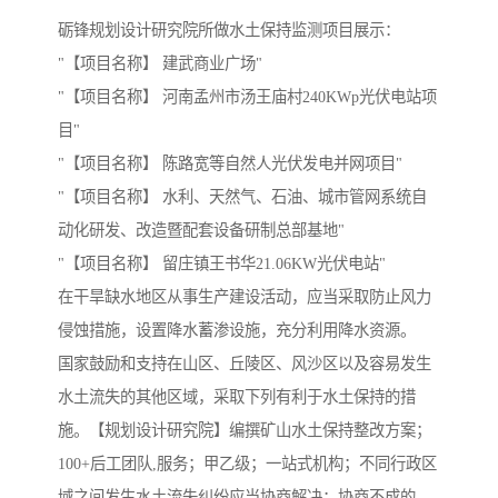
砺锋规划设计研究院所做水土保持监测项目展示：
"【项目名称】 建武商业广场"
"【项目名称】 河南孟州市汤王庙村240KWp光伏电站项
目"
"【项目名称】 陈路宽等自然人光伏发电并网项目"
"【项目名称】 水利、天然气、石油、城市管网系统自
动化研发、改造暨配套设备研制总部基地"
"【项目名称】 留庄镇王书华21.06KW光伏电站"
在干旱缺水地区从事生产建设活动，应当采取防止风力
侵蚀措施，设置降水蓄渗设施，充分利用降水资源。
国家鼓励和支持在山区、丘陵区、风沙区以及容易发生
水土流失的其他区域，采取下列有利于水土保持的措
施。【规划设计研究院】编撰矿山水土保持整改方案；
100+后工团队,服务；甲乙级；一站式机构；不同行政区
域之间发生水土流失纠纷应当协商解决；协商不成的，