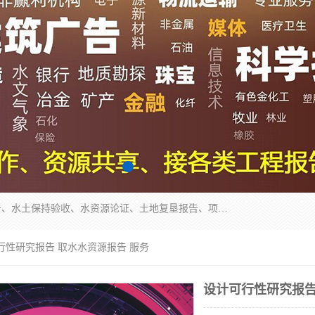
公司主营业务有地质灾害评估报告、节能评估报告、水土保持验收、水资源论证、土地复垦报告、项目可行性研究报告等。是经国家工商总局批准，在法律、法规、决定规定禁止的不得经营；法律、法规、决定规定应当许可（审批）的，经审批机关批准后凭许可（审批）文件经营;法律、法规，市场主体自主选择经营。
行性研究报告 取水水资源报告 服务
设计可行性研究报告