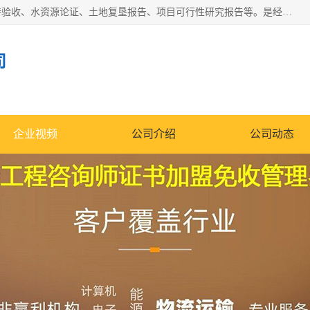
公司主营业务有地质灾害评估报告、节能评估报告、水土保持验收、水资源论证、土地复垦报告、项目可行性研究报告等。是经国家工商总局批准，在法律、法规、决定规定禁止的不得经营；法律、法规、决定规定应当许可（审批）的，经审批机关批准后凭许可（审批）文件经营;法律、法规，市场主体自主选择经营。
司
企业视频
公司介绍
公司动态