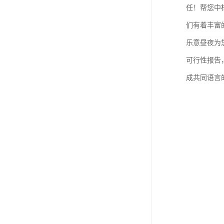
任！帮您中
们有着丰富
乐意昼夜为
可行性报告
成共同语言