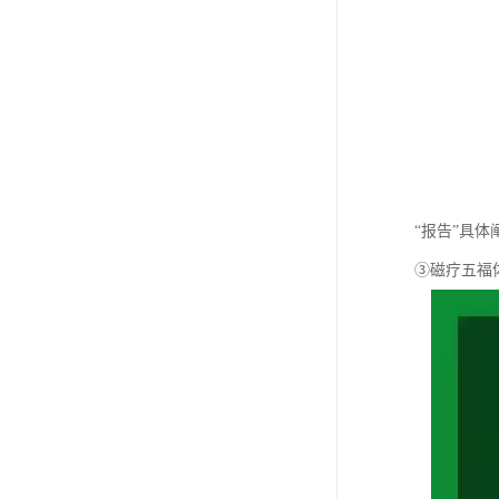
“报告”具
③磁疗五福