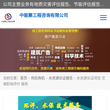
公司主营业务有地质灾害评估报告、节能评估报告、水土保持验收、水资源论证、土地复垦报告、项目可行性研究报告等。是经国家工商总局批准，在法律、法规、决定规定禁止的不得经营；法律、法规、决定规定应当许可（审批）的，经审批机关批准后凭许可（审批）文件经营;法律、法规，市场主体自主选择经营。
中能聚工程咨询有限公司
项目可行性研究报告
水土保持验收
水资源论证报告
土地复垦报告
地质灾害评估报告
工程项目验收报告
当前位置：
首页
>
供应商机
>
水资源论证报告
> 水资源论证项目 交
节能评估报告
通影响评价 服务