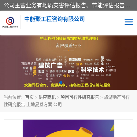
公司主营业务有地质灾害评估报告、节能评估报告、水土保持验收、水资源论证、土地复垦报告、项目可行性研究报告等。是经国家工商总局批准，在法律、法规、决定规定禁止的不得经营；法律、法规、决定规定应当许可（审批）的，经审批机关批准后凭许可（审批）文件经营;法律、法规，市场主体自主选择经营。
中能聚工程咨询有限公司
项目可行性研究报告
水土保持验收
水资源论证报告
土地复垦报告
地质灾害评估报告
工程项目验收报告
当前位置：
首页
>
供应商机
>
项目可行性研究报告
> 旅游地产可行
节能评估报告
性研究报告 土地复垦方案 公司