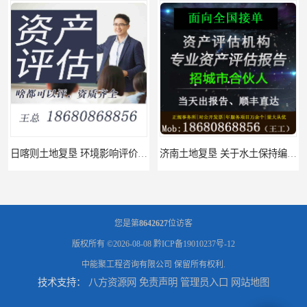
日喀则土地复垦 环境影响评价报告 公司
济南土地复垦 关于水土保持编制 服务
您是第
8642627
位访客
版权所有 ©2026-08-08
黔ICP备19010237号-12
中能聚工程咨询有限公司
保留所有权利.
技术支持：
八方资源网
免责声明
管理员入口
网站地图