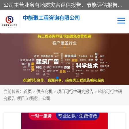
公司主营业务有地质灾害评估报告、节能评估报告、水土保持验收、水资源论证、土地复垦报告、项目可行性研究报告等。是经国家工商总局批准，在法律、法规、决定规定禁止的不得经营；法律、法规、决定规定应当许可（审批）的，经审批机关批准后凭许可（审批）文件经营;法律、法规，市场主体自主选择经营。
中能聚工程咨询有限公司
项目可行性研究报告
水土保持验收
水资源论证报告
土地复垦报告
地质灾害评估报告
工程项目验收报告
当前位置：
首页
>
供应商机
>
项目可行性研究报告
> 轮胎可行性研
节能评估报告
究报告 项目立项报告 公司