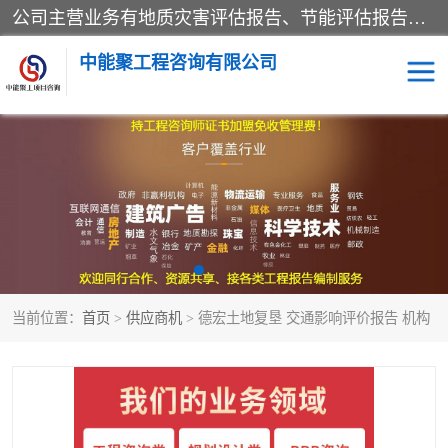
公司主营业务有地质灾害评估报告、节能评估报告、水土保持验收、水资源论证、土地复垦报告、项目可行性研究报告等。是经国家工商总局批准，在法律、法规、决定规定禁止的不得经营；法律、法规、决定规定应当许可（审批）的，经审批机关批准后凭许可（审批）文件经营;法律、法规，市场主体自主选择经营。
中能聚工程咨询有限公司
项目可行性研究报告
水土保持验收
水资源论证报告
土地复垦报告
地质灾害评估报告
工程项目验收报告
当前位置：
首页
>
供应商机
> 德宏土地复垦 交通影响评价报告 机构
节能评估报告