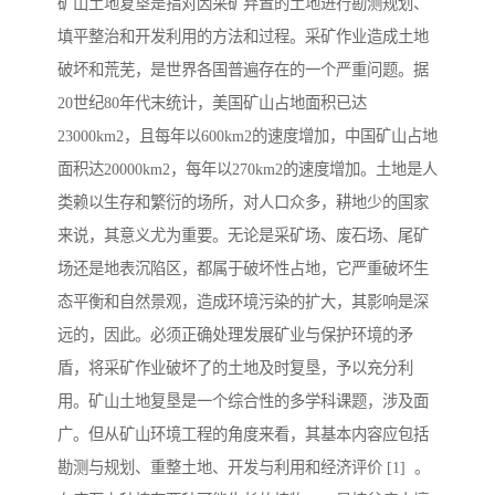
矿山土地复垦是指对因采矿弃置的土地进行勘测规划、
填平整治和开发利用的方法和过程。采矿作业造成土地
破坏和荒芜，是世界各国普遍存在的一个严重问题。据
20世纪80年代末统计，美国矿山占地面积已达
23000km2，且每年以600km2的速度增加，中国矿山占地
面积达20000km2，每年以270km2的速度增加。土地是人
类赖以生存和繁衍的场所，对人口众多，耕地少的国家
来说，其意义尤为重要。无论是采矿场、废石场、尾矿
场还是地表沉陷区，都属于破坏性占地，它严重破坏生
态平衡和自然景观，造成环境污染的扩大，其影响是深
远的，因此。必须正确处理发展矿业与保护环境的矛
盾，将采矿作业破坏了的土地及时复垦，予以充分利
用。矿山土地复垦是一个综合性的多学科课题，涉及面
广。但从矿山环境工程的角度来看，其基本内容应包括
勘测与规划、重整土地、开发与利用和经济评价 [1] 。