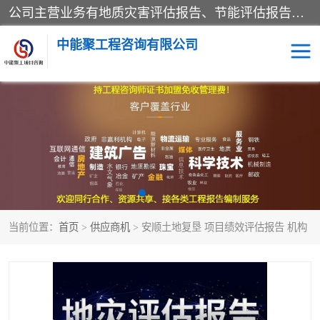
公司主营业务有地质灾害评估报告、节能评估报告、水土保持验收、水资源论证、土地复垦报告、项目可行性研究报告等。是经国家工商总局批准，在法律、法规、决定规定禁止的不得经营；法律、法规、决定规定应当许可（审批）的，经审批机关批准后凭许可（审批）文件经营;法律、法规，市场主体自主选择经营。
中能聚工程咨询有限公司
项目可行性研究报告
水土保持验收
水资源论证报告
土地复垦报告
地质灾害评估报告
工程项目验收报告
当前位置：
首页
>
供应商机
> 安顺土地复垦 项目绩效评估报告 机构
节能评估报告