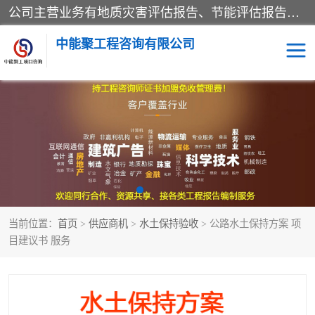
公司主营业务有地质灾害评估报告、节能评估报告、水土保持验收、水资源论证、土地复垦报告、项目可行性研究报告等。是经国家工商总局批准，在法律、法规、决定规定禁止的不得经营；法律、法规、决定规定应当许可（审批）的，经审批机关批准后凭许可（审批）文件经营;法律、法规，市场主体自主选择经营。
中能聚工程咨询有限公司
项目可行性研究报告
水土保持验收
水资源论证报告
土地复垦报告
地质灾害评估报告
工程项目验收报告
当前位置：
首页
>
供应商机
>
水土保持验收
> 公路水土保持方案 项
节能评估报告
目建议书 服务