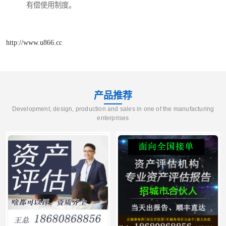
有偿使用制度。
http://www.u866.cc
产品推荐
Development, design, production and sales in one of the manufacturing
enterprises