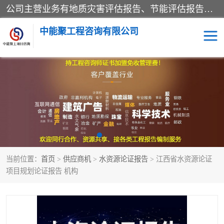
公司主营业务有地质灾害评估报告、节能评估报告、水土保持验收、水资源论证、土地复垦报告、项目可行性研究报告等。是经国家工商总局批准，在法律、法规、决定规定禁止的不得经营；法律、法规、决定规定应当许可（审批）的，经审批机关批准后凭许可（审批）文件经营;法律、法规，市场主体自主选择经营。
中能聚工程咨询有限公司
项目可行性研究报告
水土保持验收
水资源论证报告
土地复垦报告
地质灾害评估报告
工程项目验收报告
当前位置：
首页
>
供应商机
>
水资源论证报告
> 江西省水资源论证
节能评估报告
项目规划论证报告 机构