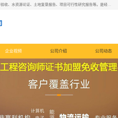
公司主营业务有地质灾害评估报告、节能评估报告、水土保持验收、水资源论证、土地复垦报告、项目可行性研究报告等。是经国家工商总局批准，在法律、法规、决定规定禁止的不得经营；法律、法规、决定规定应当许可（审批）的，经审批机关批准后凭许可（审批）文件经营;法律、法规，市场主体自主选择经营。
司
企业视频
公司介绍
公司动态