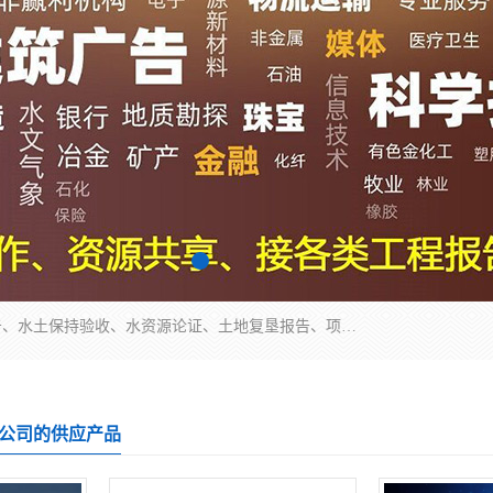
公司主营业务有地质灾害评估报告、节能评估报告、水土保持验收、水资源论证、土地复垦报告、项目可行性研究报告等。是经国家工商总局批准，在法律、法规、决定规定禁止的不得经营；法律、法规、决定规定应当许可（审批）的，经审批机关批准后凭许可（审批）文件经营;法律、法规，市场主体自主选择经营。
公司的供应产品