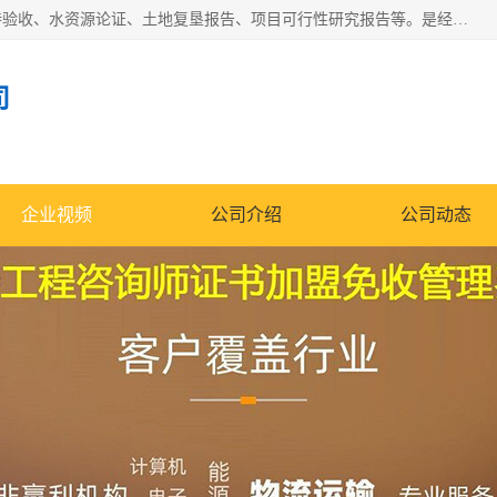
公司主营业务有地质灾害评估报告、节能评估报告、水土保持验收、水资源论证、土地复垦报告、项目可行性研究报告等。是经国家工商总局批准，在法律、法规、决定规定禁止的不得经营；法律、法规、决定规定应当许可（审批）的，经审批机关批准后凭许可（审批）文件经营;法律、法规，市场主体自主选择经营。
司
企业视频
公司介绍
公司动态