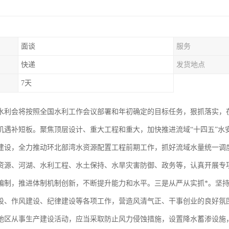
面谈
服务
快递
发货地点
7天
水利会将按照全国水利工作会议部署和年初确定的目标任务，狠抓落实，在
机遇补短板。聚焦顶层设计、重大工程和重大，加快推进流域“十四五”水
建设，全力推动环北部湾水资源配置工程前期工作，抓好流域水量统一调
资源、河湖、水利工程、水土保持、水旱灾害防御、政务等，认真开展专
编制，推进体制机制创新，不断提升能力和水平。三是从严从实抓*。坚持
设、作风建设、纪律建设等各项工作，营造风清气正、干事创业的良好氛
地区从事生产建设活动，应当采取防止风力侵蚀措施，设置降水蓄渗设施