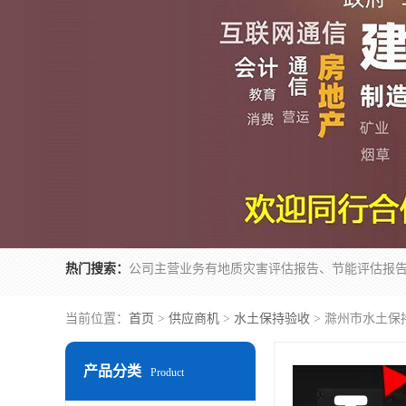
热门搜索：
当前位置：
首页
>
供应商机
>
水土保持验收
> 滁州市水土保
产品分类
Product