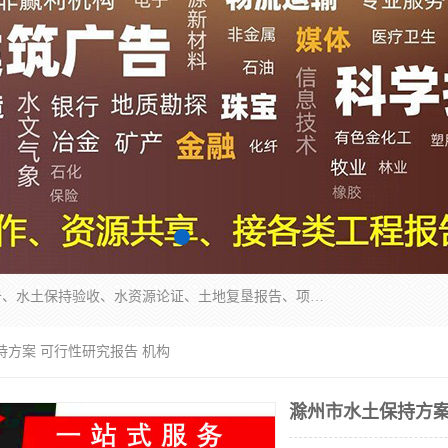
公司主营业务有地质灾害评估报告、节能评估报告、水土保持验收、水资源论证、土地复垦报告、项目可行性研究报告等。是经国家工商总局批准，在法律、法规、决定规定禁止的不得经营；法律、法规、决定规定应当许可（审批）的，经审批机关批准后凭许可（审批）文件经营;法律、法规，市场主体自主选择经营。
持方案 可行性研究报告 机构
滁州市水土保持方案