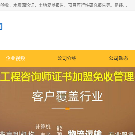
公司主营业务有地质灾害评估报告、节能评估报告、水土保持验收、水资源论证、土地复垦报告、项目可行性研究报告等。是经国家工商总局批准，在法律、法规、决定规定禁止的不得经营；法律、法规、决定规定应当许可（审批）的，经审批机关批准后凭许可（审批）文件经营;法律、法规，市场主体自主选择经营。
司
企业视频
公司介绍
公司动态