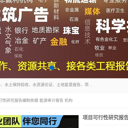
公司主营业务有地质灾害评估报告、节能评估报告、水土保持验收、水资源论证、土地复垦报告、项目可行性研究报告等。是经国家工商总局批准，在法律、法规、决定规定禁止的不得经营；法律、法规、决定规定应当许可（审批）的，经审批机关批准后凭许可（审批）文件经营;法律、法规，市场主体自主选择经营。
行性研究报告编制依据 能源审计报告 机构
项目可行性研究报告