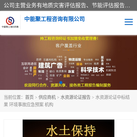
公司主营业务有地质灾害评估报告、节能评估报告、水土保持验收、水资源论证、土地复垦报告、项目可行性研究报告等。是经国家工商总局批准，在法律、法规、决定规定禁止的不得经营；法律、法规、决定规定应当许可（审批）的，经审批机关批准后凭许可（审批）文件经营;法律、法规，市场主体自主选择经营。
中能聚工程咨询有限公司
项目可行性研究报告
水土保持验收
水资源论证报告
土地复垦报告
地质灾害评估报告
工程项目验收报告
当前位置：
首页
>
供应商机
>
水资源论证报告
> 水资源论证中标结
节能评估报告
果 环境事故应急预案 机构