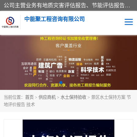
公司主营业务有地质灾害评估报告、节能评估报告、水土保持验收、水资源论证、土地复垦报告、项目可行性研究报告等。是经国家工商总局批准，在法律、法规、决定规定禁止的不得经营；法律、法规、决定规定应当许可（审批）的，经审批机关批准后凭许可（审批）文件经营;法律、法规，市场主体自主选择经营。
中能聚工程咨询有限公司
项目可行性研究报告
水土保持验收
水资源论证报告
土地复垦报告
地质灾害评估报告
工程项目验收报告
当前位置：
首页
>
供应商机
>
水土保持验收
> 景区水土保持方案 节
节能评估报告
地评价报告 技术