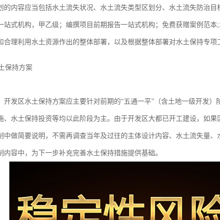
划的内容应当包括水土流失状况、水土流失类型区划分、水土流失防治目
一站式机构，甲乙级；编撰项目前期报告一站式机构；免费获赠案例范本
和合理利用水土资源作出的整体部署，以及根据整体部署对水土保持专项
】开发区水土保持方案应主要针对前期的“五通一平”（含土地一级开发）
施、水土保持投资等均以此阶段为主。由于开发区大都已开工建设，如果
制中做简要说明，不需再调查当年及过往的主体设计内容、水土流失量、
制内容中，为下一步补充完善水土保持措施提供基础。