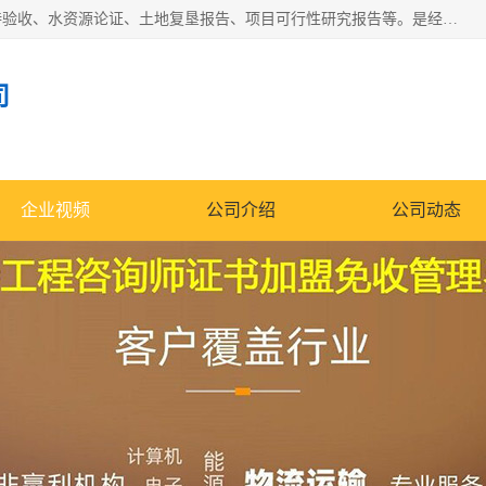
公司主营业务有地质灾害评估报告、节能评估报告、水土保持验收、水资源论证、土地复垦报告、项目可行性研究报告等。是经国家工商总局批准，在法律、法规、决定规定禁止的不得经营；法律、法规、决定规定应当许可（审批）的，经审批机关批准后凭许可（审批）文件经营;法律、法规，市场主体自主选择经营。
司
企业视频
公司介绍
公司动态