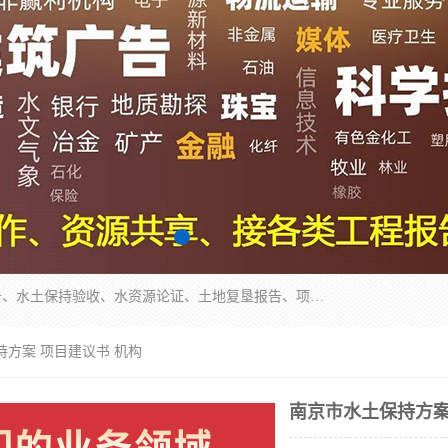
公司主营业务有地质灾害评估报告、节能评估报告、水土保持验收、水资源论证、土地复垦报告、项目可行性研究报告等。是经国家工商总局批准，在法律、法规、决定规定禁止的不得经营；法律、法规、决定规定应当许可（审批）的，经审批机关批准后凭许可（审批）文件经营;法律、法规，市场主体自主选择经营。
持方案 项目建议书 机构
南京市水土保持方案