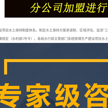
设项目水土保持制度体系。制定水土保持方案承诺制、区域评估、监测“三
理规定（水利部5号令）。各级水行政主管部门系统梳理生产建设项目水土