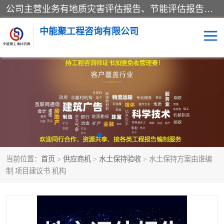
公司主营业务有地质灾害评估报告、节能评估报告、水土保持验收、水资源论证、土地复垦报告、项目可行性研究报告等。是经国家工商总局批准，在法律、法规、决定规定禁止的不得经营；法律、法规、决定规定应当许可（审批）的，经审批机关批准后凭许可（审批）文件经营;法律、法规，市场主体自主选择经营。
中能聚工程咨询有限公司
项目可行性研究报告
水土保持验收
水资源论证报告
土地复垦报告
地质灾害评估报告
工程项目验收报告
当前位置：
首页
>
供应商机
>
水土保持验收
> 水土保持方案由谁编
节能评估报告
制 项目建议书 机构