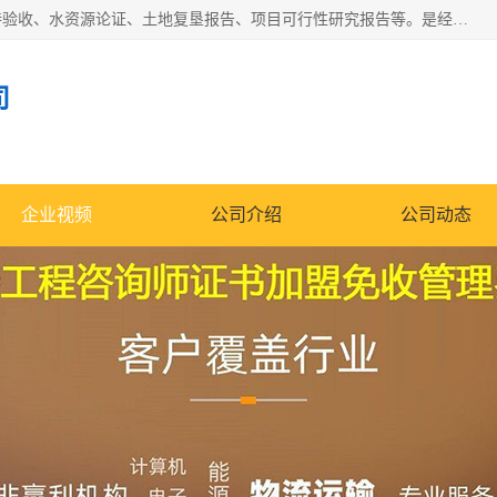
公司主营业务有地质灾害评估报告、节能评估报告、水土保持验收、水资源论证、土地复垦报告、项目可行性研究报告等。是经国家工商总局批准，在法律、法规、决定规定禁止的不得经营；法律、法规、决定规定应当许可（审批）的，经审批机关批准后凭许可（审批）文件经营;法律、法规，市场主体自主选择经营。
司
企业视频
公司介绍
公司动态