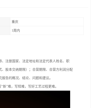
重庆
1周内
称、注册国家、法定地址和法定代表人姓名、职
式、股本交纳期限）；合营期限、合营方利润分配
究报告的概况、结论、问题和建议。
写“新”难，写短难，写好工艺过程更难。