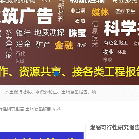
公司主营业务有地质灾害评估报告、节能评估报告、水土保持验收、水资源论证、土地复垦报告、项目可行性研究报告等。是经国家工商总局批准，在法律、法规、决定规定禁止的不得经营；法律、法规、决定规定应当许可（审批）的，经审批机关批准后凭许可（审批）文件经营;法律、法规，市场主体自主选择经营。
行性研究报告 土地复垦编制 机构
发展可行性研究报告