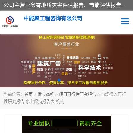
公司主营业务有地质灾害评估报告、节能评估报告、水土保持验收、水资源论证、土地复垦报告、项目可行性研究报告等。是经国家工商总局批准，在法律、法规、决定规定禁止的不得经营；法律、法规、决定规定应当许可（审批）的，经审批机关批准后凭许可（审批）文件经营;法律、法规，市场主体自主选择经营。
中能聚工程咨询有限公司
项目可行性研究报告
水土保持验收
水资源论证报告
土地复垦报告
地质灾害评估报告
工程项目验收报告
当前位置：
首页
>
供应商机
>
项目可行性研究报告
> 市场投入可行
节能评估报告
性研究报告 水土保持报告表 机构