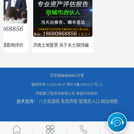
济南土地复垦 关于水土保持编制 服务
福州土地复垦 节地评估水资源论证 机构
您是第
8640284
位访客
版权所有 ©2026-08-07
黔ICP备19010237号-12
中能聚工程咨询有限公司
保留所有权利.
技术支持：
八方资源网
免责声明
管理员入口
网站地图
泸州土地复垦 工程节能评估 服务
文山土地复垦 安全应急预案 公司