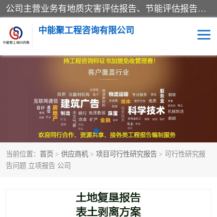
公司主营业务有地质灾害评估报告、节能评估报告、水土保持验收、水资源论证、土地复垦报告、项目可行性研究报告等。是经国家工商总局批准，在法律、法规、决定规定禁止的不得经营；法律、法规、决定规定应当许可（审批）的，经审批机关批准后凭许可（审批）文件经营;法律、法规，市场主体自主选择经营。
中能聚工程咨询有限公司
项目可行性研究报告
水土保持验收
水资源论证报告
土地复垦报告
地质灾害评估报告
工程项目验收报告
当前位置：
首页
>
供应商机
>
项目可行性研究报告
> 可行性研究报
节能评估报告
告问题 立项报告 公司