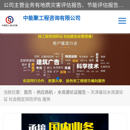
公司主营业务有地质灾害评估报告、节能评估报告、水土保持验收、水资源论证、土地复垦报告、项目可行性研究报告等。是经国家工商总局批准，在法律、法规、决定规定禁止的不得经营；法律、法规、决定规定应当许可（审批）的，经审批机关批准后凭许可（审批）文件经营;法律、法规，市场主体自主选择经营。
中能聚工程咨询有限公司
项目可行性研究报告
水土保持验收
水资源论证报告
土地复垦报告
地质灾害评估报告
工程项目验收报告
当前位置：
首页
>
供应商机
>
水资源论证报告
> 天津基坑水资源论
节能评估报告
证 社会稳定风险评估 服务