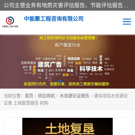
公司主营业务有地质灾害评估报告、节能评估报告、水土保持验收、水资源论证、土地复垦报告、项目可行性研究报告等。是经国家工商总局批准，在法律、法规、决定规定禁止的不得经营；法律、法规、决定规定应当许可（审批）的，经审批机关批准后凭许可（审批）文件经营;法律、法规，市场主体自主选择经营。
中能聚工程咨询有限公司
项目可行性研究报告
水土保持验收
水资源论证报告
土地复垦报告
地质灾害评估报告
工程项目验收报告
当前位置：
首页
>
供应商机
>
水资源论证报告
> 建设项目水资源论
节能评估报告
证表 土地复垦报告 机构