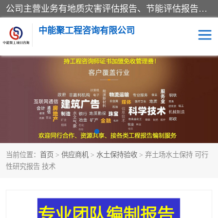
公司主营业务有地质灾害评估报告、节能评估报告、水土保持验收、水资源论证、土地复垦报告、项目可行性研究报告等。是经国家工商总局批准，在法律、法规、决定规定禁止的不得经营；法律、法规、决定规定应当许可（审批）的，经审批机关批准后凭许可（审批）文件经营;法律、法规，市场主体自主选择经营。
中能聚工程咨询有限公司
项目可行性研究报告
水土保持验收
水资源论证报告
土地复垦报告
地质灾害评估报告
工程项目验收报告
当前位置：
首页
>
供应商机
>
水土保持验收
> 弃土场水土保持 可行
节能评估报告
性研究报告 技术