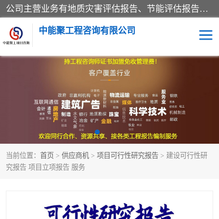
公司主营业务有地质灾害评估报告、节能评估报告、水土保持验收、水资源论证、土地复垦报告、项目可行性研究报告等。是经国家工商总局批准，在法律、法规、决定规定禁止的不得经营；法律、法规、决定规定应当许可（审批）的，经审批机关批准后凭许可（审批）文件经营;法律、法规，市场主体自主选择经营。
中能聚工程咨询有限公司
项目可行性研究报告
水土保持验收
水资源论证报告
土地复垦报告
地质灾害评估报告
工程项目验收报告
当前位置：
首页
>
供应商机
>
项目可行性研究报告
> 建设可行性研
节能评估报告
究报告 项目立项报告 服务