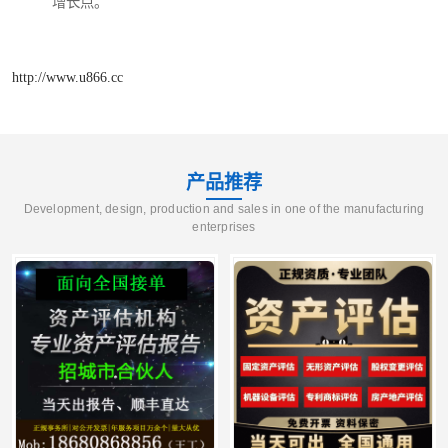
增长点。
http://www.u866.cc
产品推荐
Development, design, production and sales in one of the manufacturing
enterprises