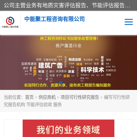
公司主营业务有地质灾害评估报告、节能评估报告、水土保持验收、水资源论证、土地复垦报告、项目可行性研究报告等。是经国家工商总局批准，在法律、法规、决定规定禁止的不得经营；法律、法规、决定规定应当许可（审批）的，经审批机关批准后凭许可（审批）文件经营;法律、法规，市场主体自主选择经营。
中能聚工程咨询有限公司
项目可行性研究报告
水土保持验收
水资源论证报告
土地复垦报告
地质灾害评估报告
工程项目验收报告
当前位置：
首页
>
供应商机
>
项目可行性研究报告
> 编写可行性研
节能评估报告
究报告机构 节能评估验收 服务