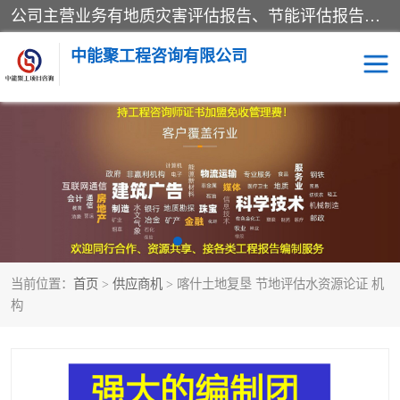
公司主营业务有地质灾害评估报告、节能评估报告、水土保持验收、水资源论证、土地复垦报告、项目可行性研究报告等。是经国家工商总局批准，在法律、法规、决定规定禁止的不得经营；法律、法规、决定规定应当许可（审批）的，经审批机关批准后凭许可（审批）文件经营;法律、法规，市场主体自主选择经营。
中能聚工程咨询有限公司
项目可行性研究报告
水土保持验收
水资源论证报告
土地复垦报告
地质灾害评估报告
工程项目验收报告
当前位置：
首页
>
供应商机
> 喀什土地复垦 节地评估水资源论证 机
节能评估报告
构