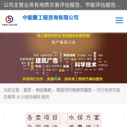
公司主营业务有地质灾害评估报告、节能评估报告、水土保持验收、水资源论证、土地复垦报告、项目可行性研究报告等。是经国家工商总局批准，在法律、法规、决定规定禁止的不得经营；法律、法规、决定规定应当许可（审批）的，经审批机关批准后凭许可（审批）文件经营;法律、法规，市场主体自主选择经营。
中能聚工程咨询有限公司
项目可行性研究报告
水土保持验收
水资源论证报告
土地复垦报告
地质灾害评估报告
工程项目验收报告
当前位置：
首页
>
供应商机
>
项目可行性研究报告
> 可行性研究报
节能评估报告
告解释 水土保持编制 服务