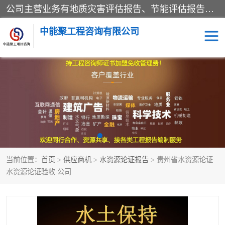
公司主营业务有地质灾害评估报告、节能评估报告、水土保持验收、水资源论证、土地复垦报告、项目可行性研究报告等。是经国家工商总局批准，在法律、法规、决定规定禁止的不得经营；法律、法规、决定规定应当许可（审批）的，经审批机关批准后凭许可（审批）文件经营;法律、法规，市场主体自主选择经营。
中能聚工程咨询有限公司
项目可行性研究报告
水土保持验收
水资源论证报告
土地复垦报告
地质灾害评估报告
工程项目验收报告
当前位置：
首页
>
供应商机
>
水资源论证报告
> 贵州省水资源论证
节能评估报告
水资源论证验收 公司