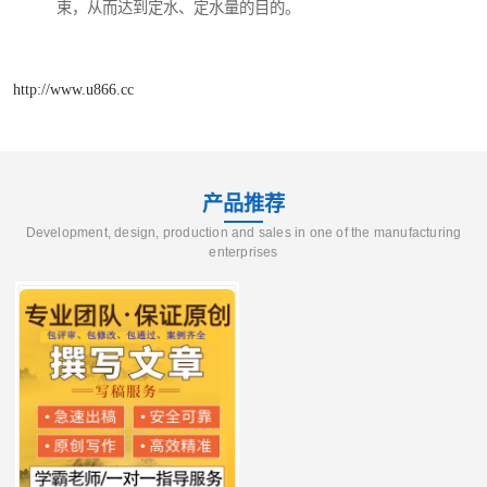
束，从而达到定水、定水量的目的。
http://www.u866.cc
产品推荐
Development, design, production and sales in one of the manufacturing
enterprises