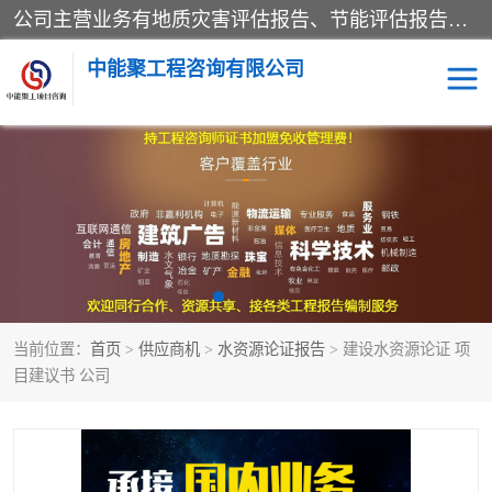
公司主营业务有地质灾害评估报告、节能评估报告、水土保持验收、水资源论证、土地复垦报告、项目可行性研究报告等。是经国家工商总局批准，在法律、法规、决定规定禁止的不得经营；法律、法规、决定规定应当许可（审批）的，经审批机关批准后凭许可（审批）文件经营;法律、法规，市场主体自主选择经营。
中能聚工程咨询有限公司
项目可行性研究报告
水土保持验收
水资源论证报告
土地复垦报告
地质灾害评估报告
工程项目验收报告
当前位置：
首页
>
供应商机
>
水资源论证报告
> 建设水资源论证 项
节能评估报告
目建议书 公司