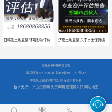
济南土地复垦 关于水土保持编制 服务
福州土地复垦 节地评估水资源论证 机构
您是第
8644209
位访客
版权所有 ©2026-08-08
黔ICP备19010237号-12
中能聚工程咨询有限公司
保留所有权利.
技术支持：
八方资源网
免责声明
管理员入口
网站地图
泸州土地复垦 工程节能评估 服务
文山土地复垦 安全应急预案 公司