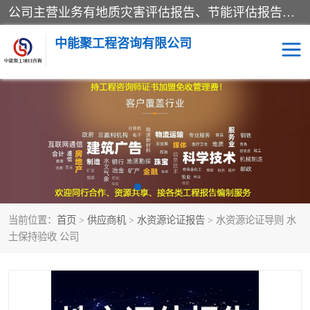
公司主营业务有地质灾害评估报告、节能评估报告、水土保持验收、水资源论证、土地复垦报告、项目可行性研究报告等。是经国家工商总局批准，在法律、法规、决定规定禁止的不得经营；法律、法规、决定规定应当许可（审批）的，经审批机关批准后凭许可（审批）文件经营;法律、法规，市场主体自主选择经营。
中能聚工程咨询有限公司
项目可行性研究报告
水土保持验收
水资源论证报告
土地复垦报告
地质灾害评估报告
工程项目验收报告
当前位置：
首页
>
供应商机
>
水资源论证报告
> 水资源论证导则 水
节能评估报告
土保持验收 公司