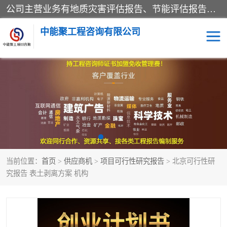
公司主营业务有地质灾害评估报告、节能评估报告、水土保持验收、水资源论证、土地复垦报告、项目可行性研究报告等。是经国家工商总局批准，在法律、法规、决定规定禁止的不得经营；法律、法规、决定规定应当许可（审批）的，经审批机关批准后凭许可（审批）文件经营;法律、法规，市场主体自主选择经营。
中能聚工程咨询有限公司
项目可行性研究报告
水土保持验收
水资源论证报告
土地复垦报告
地质灾害评估报告
工程项目验收报告
当前位置：
首页
>
供应商机
>
项目可行性研究报告
> 北京可行性研
节能评估报告
究报告 表土剥离方案 机构