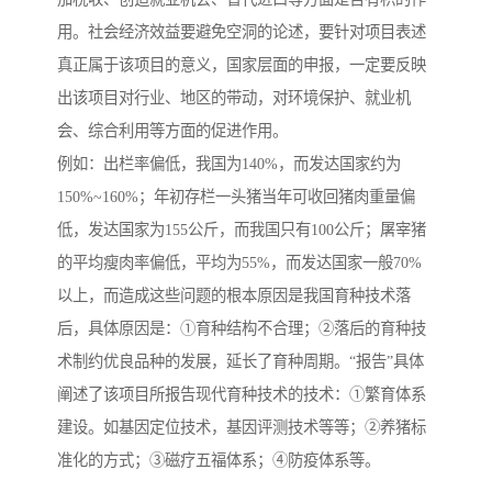
用。社会经济效益要避免空洞的论述，要针对项目表述
真正属于该项目的意义，国家层面的申报，一定要反映
出该项目对行业、地区的带动，对环境保护、就业机
会、综合利用等方面的促进作用。
例如：出栏率偏低，我国为140%，而发达国家约为
150%~160%；年初存栏一头猪当年可收回猪肉重量偏
低，发达国家为155公斤，而我国只有100公斤；屠宰猪
的平均瘦肉率偏低，平均为55%，而发达国家一般70%
以上，而造成这些问题的根本原因是我国育种技术落
后，具体原因是：①育种结构不合理；②落后的育种技
术制约优良品种的发展，延长了育种周期。“报告”具体
阐述了该项目所报告现代育种技术的技术：①繁育体系
建设。如基因定位技术，基因评测技术等等；②养猪标
准化的方式；③磁疗五福体系；④防疫体系等。