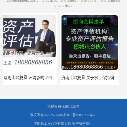
Development, design, production and sales in one of the manufacturing
enterprises
济南土地复垦 关于水土保持编制 服务
福州土地复垦 节地评估水资源论证 机构
您是第
8643566
位访客
版权所有 ©2026-08-08
黔ICP备19010237号-12
中能聚工程咨询有限公司
保留所有权利.