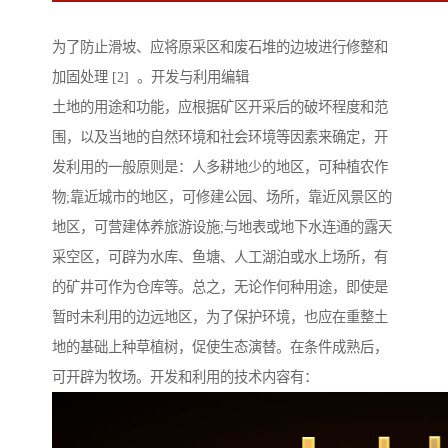
为了防止滑坡、应将原采区和废石堆的边坡进行修整和
加固处理 [2] 。开发与利用编辑
土地的用途和功能，应根据矿区开采后的破坏程度和范
围，以及当地的自然环境和社会环境等因素来确定，开
发利用的一般原则是：人多耕地少的地区，可种植农作
物;靠近城市的地区，可修建公园、场所，靠近风景区的
地区，可营建体养旅游设施;与地表或地下水连通的露天
采空区，可辟为水库、鱼塘、人工湖泊或水上场所，有
的矿井可作为仓库等。总之，无论作何种用途，即使是
暂时未利用的边远地区，为了保护环境，也应在重整土
地的基础上种草植树，促使生态演替。在条件成熟后，
可开辟为牧场。开发和利用的技术内容有：