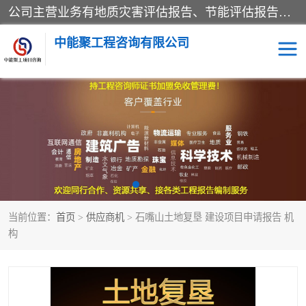
公司主营业务有地质灾害评估报告、节能评估报告、水土保持验收、水资源论证、土地复垦报告、项目可行性研究报告等。是经国家工商总局批准，在法律、法规、决定规定禁止的不得经营；法律、法规、决定规定应当许可（审批）的，经审批机关批准后凭许可（审批）文件经营;法律、法规，市场主体自主选择经营。
中能聚工程咨询有限公司
项目可行性研究报告
水土保持验收
水资源论证报告
土地复垦报告
地质灾害评估报告
工程项目验收报告
当前位置：
首页
>
供应商机
> 石嘴山土地复垦 建设项目申请报告 机
节能评估报告
构