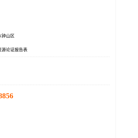
水钟山区
资源论证报告表
8856