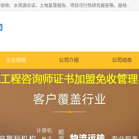
公司主营业务有地质灾害评估报告、节能评估报告、水土保持验收、水资源论证、土地复垦报告、项目可行性研究报告等。是经国家工商总局批准，在法律、法规、决定规定禁止的不得经营；法律、法规、决定规定应当许可（审批）的，经审批机关批准后凭许可（审批）文件经营;法律、法规，市场主体自主选择经营。
司
企业视频
公司介绍
公司动态