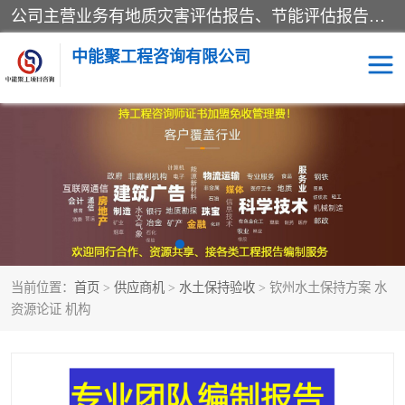
公司主营业务有地质灾害评估报告、节能评估报告、水土保持验收、水资源论证、土地复垦报告、项目可行性研究报告等。是经国家工商总局批准，在法律、法规、决定规定禁止的不得经营；法律、法规、决定规定应当许可（审批）的，经审批机关批准后凭许可（审批）文件经营;法律、法规，市场主体自主选择经营。
中能聚工程咨询有限公司
项目可行性研究报告
水土保持验收
水资源论证报告
土地复垦报告
地质灾害评估报告
工程项目验收报告
当前位置：
首页
>
供应商机
>
水土保持验收
> 钦州水土保持方案 水
节能评估报告
资源论证 机构