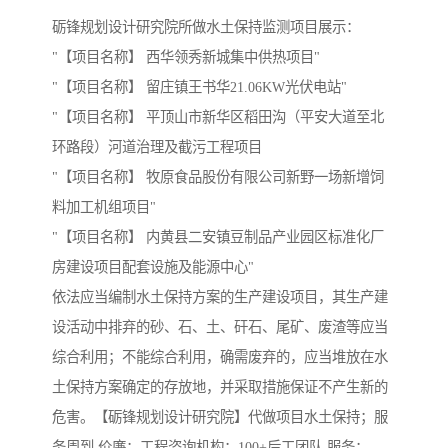
砺锋规划设计研究院所做水土保持监测项目展示：
"【项目名称】 西华领秀新城集中供热项目"
"【项目名称】 留庄镇王书华21.06KW光伏电站"
"【项目名称】 平顶山市新华区稻田沟（平安大道至北
环路段）河道治理及截污工程项目
"【项目名称】 牧原食品股份有限公司新野一场新增饲
料加工机组项目"
"【项目名称】 内黄县二安镇豆制品产业园区标准化厂
房建设项目配套设施及能源中心"
依法应当编制水土保持方案的生产建设项目，其生产建
设活动中排弃的砂、石、土、矸石、尾矿、废渣等应当
综合利用；不能综合利用，确需废弃的，应当堆放在水
土保持方案确定的存放地，并采取措施保证不产生新的
危害。【砺锋规划设计研究院】代做项目水土保持；服
务周到,价廉；工程咨询机构；100+后工团队,服务；