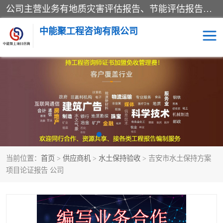
公司主营业务有地质灾害评估报告、节能评估报告、水土保持验收、水资源论证、土地复垦报告、项目可行性研究报告等。是经国家工商总局批准，在法律、法规、决定规定禁止的不得经营；法律、法规、决定规定应当许可（审批）的，经审批机关批准后凭许可（审批）文件经营;法律、法规，市场主体自主选择经营。
中能聚工程咨询有限公司
项目可行性研究报告
水土保持验收
水资源论证报告
土地复垦报告
地质灾害评估报告
工程项目验收报告
当前位置：
首页
>
供应商机
>
水土保持验收
> 吉安市水土保持方案
节能评估报告
项目论证报告 公司