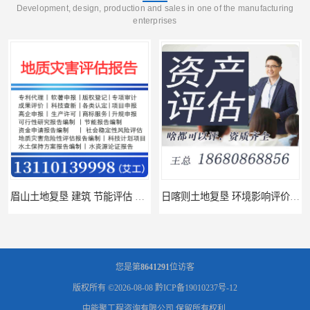
Development, design, production and sales in one of the manufacturing
enterprises
眉山土地复垦 建筑 节能评估 服务
日喀则土地复垦 环境影响评价报告 公司
您是第
8641291
位访客
版权所有 ©2026-08-08
黔ICP备19010237号-12
中能聚工程咨询有限公司
保留所有权利.