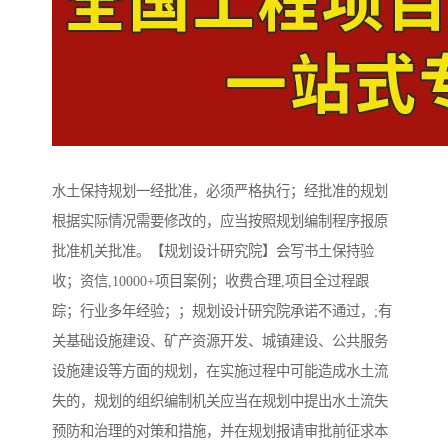
水土保持规划一经批准，必须严格执行；经批准的规划
根据实际情况需要修改的，应当按照规划编制程序报原
批准机关批准。【规划设计研究院】会写书土保持验
收；资信,10000+项目案例；收费合理,项目全过程跟
踪；行业多年经验；；规划设计研究院承诺不通过，;有
关基础设施建设、矿产资源开发、城镇建设、公共服务
设施建设等方面的规划，在实施过程中可能造成水土流
失的，规划的组织编制机关应当在规划中提出水土流失
预防和治理的对策和措施，并在规划报请审批前征求本