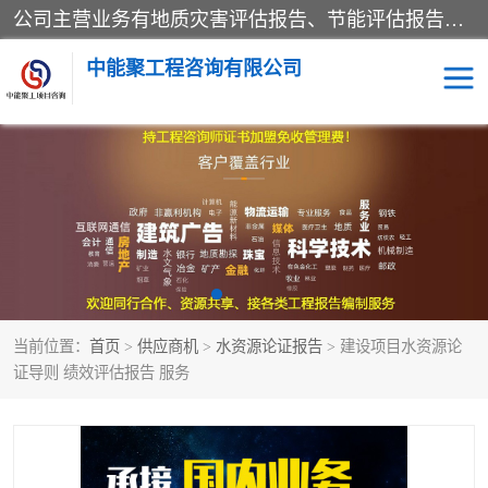
公司主营业务有地质灾害评估报告、节能评估报告、水土保持验收、水资源论证、土地复垦报告、项目可行性研究报告等。是经国家工商总局批准，在法律、法规、决定规定禁止的不得经营；法律、法规、决定规定应当许可（审批）的，经审批机关批准后凭许可（审批）文件经营;法律、法规，市场主体自主选择经营。
中能聚工程咨询有限公司
项目可行性研究报告
水土保持验收
水资源论证报告
土地复垦报告
地质灾害评估报告
工程项目验收报告
当前位置：
首页
>
供应商机
>
水资源论证报告
> 建设项目水资源论
节能评估报告
证导则 绩效评估报告 服务