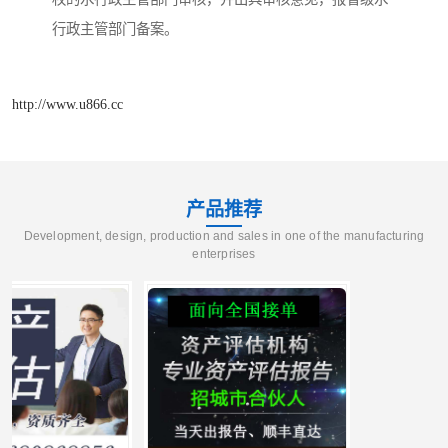
行政主管部门备案。
http://www.u866.cc
产品推荐
Development, design, production and sales in one of the manufacturing
enterprises