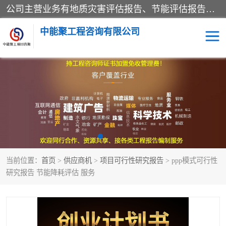
公司主营业务有地质灾害评估报告、节能评估报告、水土保持验收、水资源论证、土地复垦报告、项目可行性研究报告等。是经国家工商总局批准，在法律、法规、决定规定禁止的不得经营；法律、法规、决定规定应当许可（审批）的，经审批机关批准后凭许可（审批）文件经营;法律、法规，市场主体自主选择经营。
中能聚工程咨询有限公司
项目可行性研究报告
水土保持验收
水资源论证报告
土地复垦报告
地质灾害评估报告
工程项目验收报告
当前位置：
首页
>
供应商机
>
项目可行性研究报告
> ppp模式可行性
节能评估报告
研究报告 节能降耗评估 服务