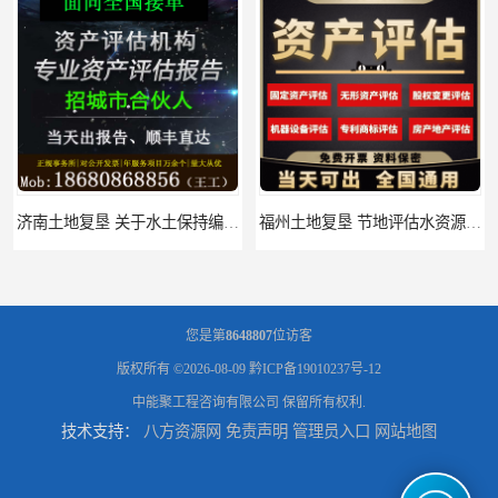
济南土地复垦 关于水土保持编制 服务
福州土地复垦 节地评估水资源论证 机构
您是第
8648807
位访客
版权所有 ©2026-08-09
黔ICP备19010237号-12
中能聚工程咨询有限公司
保留所有权利.
技术支持：
八方资源网
免责声明
管理员入口
网站地图