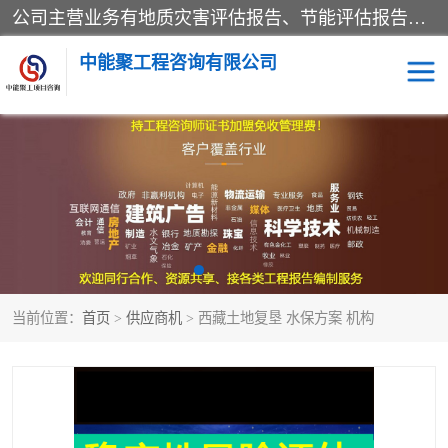
公司主营业务有地质灾害评估报告、节能评估报告、水土保持验收、水资源论证、土地复垦报告、项目可行性研究报告等。是经国家工商总局批准，在法律、法规、决定规定禁止的不得经营；法律、法规、决定规定应当许可（审批）的，经审批机关批准后凭许可（审批）文件经营;法律、法规，市场主体自主选择经营。
中能聚工程咨询有限公司
项目可行性研究报告
水土保持验收
水资源论证报告
土地复垦报告
地质灾害评估报告
工程项目验收报告
当前位置：
首页
>
供应商机
> 西藏土地复垦 水保方案 机构
节能评估报告