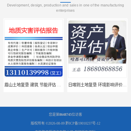
Development, design, production and sales in one of the manufacturing
enterprises
日喀则土地复垦 环境影响评价报告 公司
济南土地复垦 关于水土保持编制 服务
您是第
8648745
位访客
版权所有 ©2026-08-09
黔ICP备19010237号-12