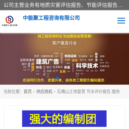
公司主营业务有地质灾害评估报告、节能评估报告、水土保持验收、水资源论证、土地复垦报告、项目可行性研究报告等。是经国家工商总局批准，在法律、法规、决定规定禁止的不得经营；法律、法规、决定规定应当许可（审批）的，经审批机关批准后凭许可（审批）文件经营;法律、法规，市场主体自主选择经营。
中能聚工程咨询有限公司
项目可行性研究报告
水土保持验收
水资源论证报告
土地复垦报告
地质灾害评估报告
工程项目验收报告
当前位置：
首页
>
供应商机
> 石嘴山土地复垦 节水评价报告 服务
节能评估报告