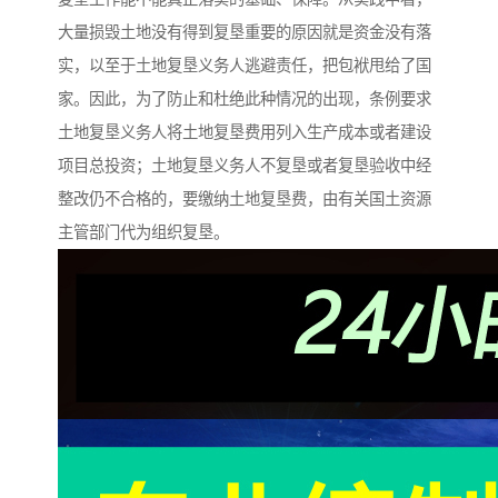
大量损毁土地没有得到复垦重要的原因就是资金没有落
实，以至于土地复垦义务人逃避责任，把包袱甩给了国
家。因此，为了防止和杜绝此种情况的出现，条例要求
土地复垦义务人将土地复垦费用列入生产成本或者建设
项目总投资；土地复垦义务人不复垦或者复垦验收中经
整改仍不合格的，要缴纳土地复垦费，由有关国土资源
主管部门代为组织复垦。