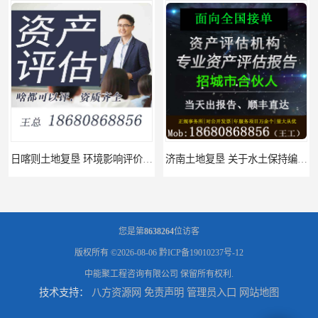
日喀则土地复垦 环境影响评价报告 公司
济南土地复垦 关于水土保持编制 服务
您是第
8638264
位访客
版权所有 ©2026-08-06
黔ICP备19010237号-12
中能聚工程咨询有限公司
保留所有权利.
技术支持：
八方资源网
免责声明
管理员入口
网站地图