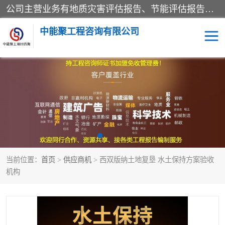
公司主营业务有地质灾害评估报告、节能评估报告、水土保持验收、水资源论证、土地复垦报告、项目可行性研究报告等。是经国家工商总局批准，在法律、法规、决定规定禁止的不得经营；法律、法规、决定规定应当许可（审批）的，经审批机关批准后凭许可（审批）文件经营;法律、法规，市场主体自主选择经营。
中能聚工程咨询有限公司
项目可行性研究报告
水土保持验收
水资源论证报告
土地复垦报告
地质灾害评估报告
工程项目验收报告
当前位置：
首页
>
供应商机
> 西双版纳土地复垦 水土保持方案验收
节能评估报告
机构