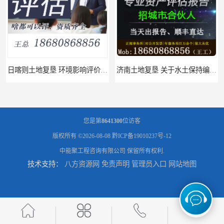
日喀则土地复垦 环境影响评价报告 公司
济南土地复垦 关于水土保持编制 服务
您是第
8641300
位访客
版权所有 ©2026-08-08
黔ICP备19010237号-12
中能聚工程咨询有限公司
保留所有权利.
技术支持：
八方资源网
免责声明
管理员入口
网站地图
福州土地复垦 节地评估水资源论证 机构
泸州土地复垦 工程节能评估 服务