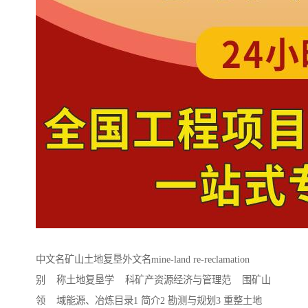
中文名矿山土地复垦外文名mine-land re-reclamation
别 称土地复垦学 科矿产资源经济与管理范 围矿山
领 域能源、冶炼目录1 简介2 勘测与规划3 重整土地