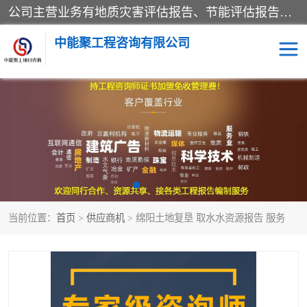
公司主营业务有地质灾害评估报告、节能评估报告、水土保持验收、水资源论证、土地复垦报告、项目可行性研究报告等。是经国家工商总局批准，在法律、法规、决定规定禁止的不得经营；法律、法规、决定规定应当许可（审批）的，经审批机关批准后凭许可（审批）文件经营;法律、法规，市场主体自主选择经营。
中能聚工程咨询有限公司
项目可行性研究报告
水土保持验收
水资源论证报告
土地复垦报告
地质灾害评估报告
工程项目验收报告
当前位置：
首页
>
供应商机
> 绵阳土地复垦 取水水资源报告 服务
节能评估报告