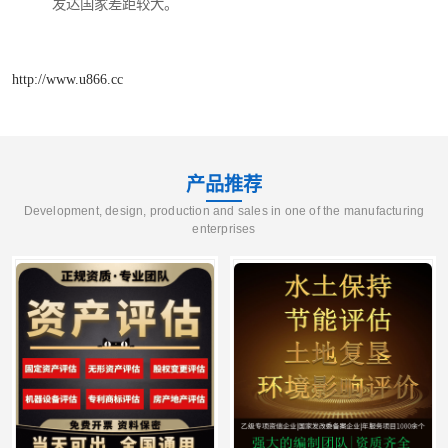
发达国家差距较大。
http://www.u866.cc
产品推荐
Development, design, production and sales in one of the manufacturing
enterprises