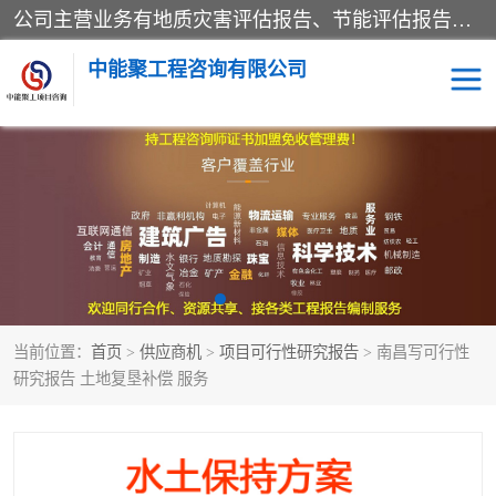
公司主营业务有地质灾害评估报告、节能评估报告、水土保持验收、水资源论证、土地复垦报告、项目可行性研究报告等。是经国家工商总局批准，在法律、法规、决定规定禁止的不得经营；法律、法规、决定规定应当许可（审批）的，经审批机关批准后凭许可（审批）文件经营;法律、法规，市场主体自主选择经营。
中能聚工程咨询有限公司
项目可行性研究报告
水土保持验收
水资源论证报告
土地复垦报告
地质灾害评估报告
工程项目验收报告
当前位置：
首页
>
供应商机
>
项目可行性研究报告
> 南昌写可行性
节能评估报告
研究报告 土地复垦补偿 服务