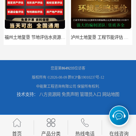
福州土地复垦 节地评估水资源论证 机构
泸州土地复垦 工程节能评估 服务
您是第
8649235
位访客
版权所有 ©2026-08-09
黔ICP备19010237号-12
中能聚工程咨询有限公司
保留所有权利.
技术支持：
八方资源网
免责声明
管理员入口
网站地图
文山土地复垦 安全应急预案 公司
赤峰市水土保持方案 防洪影响评价 公司
首页
产品分类
热线电话
在线咨询