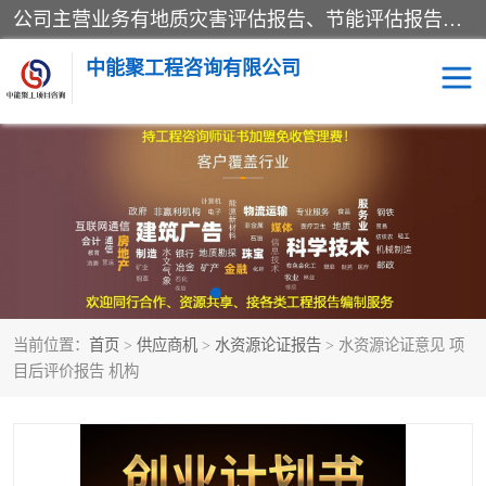
公司主营业务有地质灾害评估报告、节能评估报告、水土保持验收、水资源论证、土地复垦报告、项目可行性研究报告等。是经国家工商总局批准，在法律、法规、决定规定禁止的不得经营；法律、法规、决定规定应当许可（审批）的，经审批机关批准后凭许可（审批）文件经营;法律、法规，市场主体自主选择经营。
中能聚工程咨询有限公司
项目可行性研究报告
水土保持验收
水资源论证报告
土地复垦报告
地质灾害评估报告
工程项目验收报告
当前位置：
首页
>
供应商机
>
水资源论证报告
> 水资源论证意见 项
节能评估报告
目后评价报告 机构