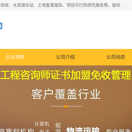
公司主营业务有地质灾害评估报告、节能评估报告、水土保持验收、水资源论证、土地复垦报告、项目可行性研究报告等。是经国家工商总局批准，在法律、法规、决定规定禁止的不得经营；法律、法规、决定规定应当许可（审批）的，经审批机关批准后凭许可（审批）文件经营;法律、法规，市场主体自主选择经营。
司
企业视频
公司介绍
公司动态