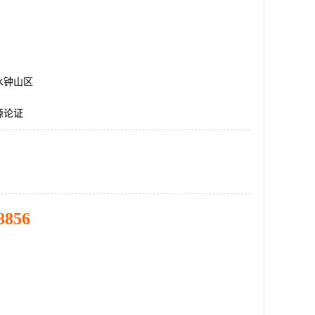
水钟山区
源论证
8856