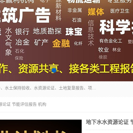
公司主营业务有地质灾害评估报告、节能评估报告、水土保持验收、水资源论证、土地复垦报告、项目可行性研究报告等。是经国家工商总局批准，在法律、法规、决定规定禁止的不得经营；法律、法规、决定规定应当许可（审批）的，经审批机关批准后凭许可（审批）文件经营;法律、法规，市场主体自主选择经营。
源论证 节能评估报告 机构
地下水水资源论证 