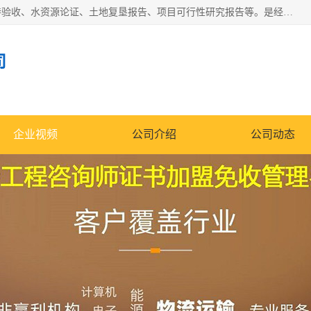
公司主营业务有地质灾害评估报告、节能评估报告、水土保持验收、水资源论证、土地复垦报告、项目可行性研究报告等。是经国家工商总局批准，在法律、法规、决定规定禁止的不得经营；法律、法规、决定规定应当许可（审批）的，经审批机关批准后凭许可（审批）文件经营;法律、法规，市场主体自主选择经营。
司
企业视频
公司介绍
公司动态