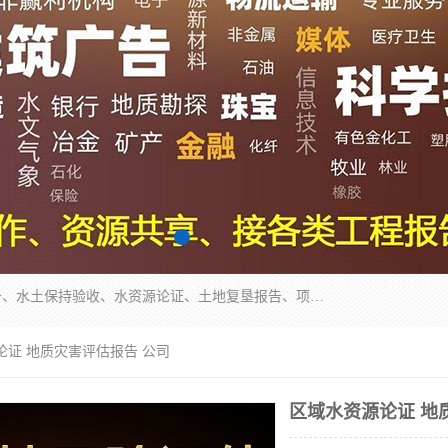
公司主营业务有地质灾害评估报告、节能评估报告、水土保持验收、水资源论证、土地复垦报告、项目可行性研究报告等。是经国家工商总局批准，在法律、法规、决定规定禁止的不得经营；法律、法规、决定规定应当许可（审批）的，经审批机关批准后凭许可（审批）文件经营;法律、法规，市场主体自主选择经营。
论证 地质灾害评估报告 公司
区域水资源论证 地