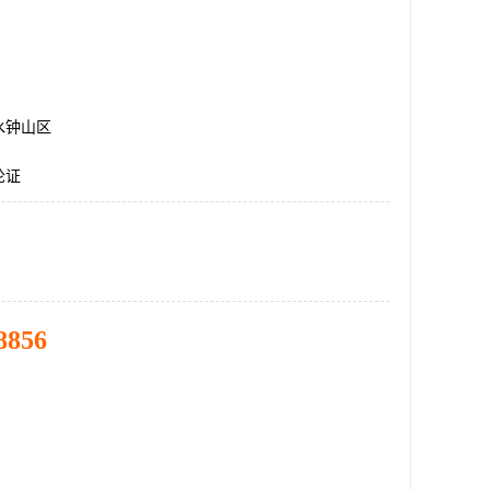
水钟山区
论证
8856