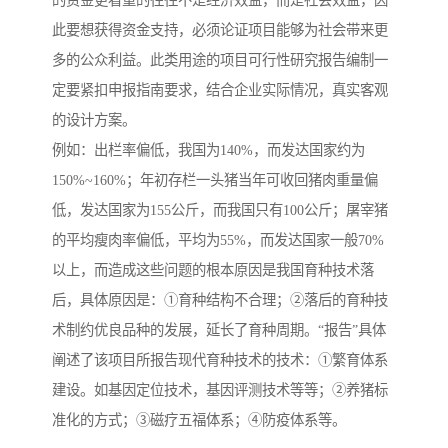
的资金更看重的往往不是经济效益，而是社会效益，因
此要想获得资金支持，必须论证项目能够为社会带来更
多的公众利益。此类用途的项目可行性研究报告编制一
定要紧扣申报指南要求，结合企业实际情况，真实客观
的设计方案。
例如：出栏率偏低，我国为140%，而发达国家约为
150%~160%；年初存栏一头猪当年可收回猪肉重量偏
低，发达国家为155公斤，而我国只有100公斤；屠宰猪
的平均瘦肉率偏低，平均为55%，而发达国家一般70%
以上，而造成这些问题的根本原因是我国育种技术落
后，具体原因是：①育种结构不合理；②落后的育种技
术制约优良品种的发展，延长了育种周期。“报告”具体
阐述了该项目所报告现代育种技术的技术：①繁育体系
建设。如基因定位技术，基因评测技术等等；②养猪标
准化的方式；③磁疗五福体系；④防疫体系等。