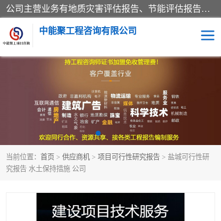
公司主营业务有地质灾害评估报告、节能评估报告、水土保持验收、水资源论证、土地复垦报告、项目可行性研究报告等。是经国家工商总局批准，在法律、法规、决定规定禁止的不得经营；法律、法规、决定规定应当许可（审批）的，经审批机关批准后凭许可（审批）文件经营;法律、法规，市场主体自主选择经营。
中能聚工程咨询有限公司
项目可行性研究报告
水土保持验收
水资源论证报告
土地复垦报告
地质灾害评估报告
工程项目验收报告
当前位置：
首页
>
供应商机
>
项目可行性研究报告
> 盐城可行性研
节能评估报告
究报告 水土保持措施 公司