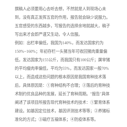
撰稿人必须要用心去听去想，不然就是人到现场心未
到，没有真正发挥五官的作用，报告就会缺少说服力。
五官感受的东西越多，写报告的选择余地就越大，稿子
写出来才会即严谨又生动，令人信服。
例如：出栏率偏低，我国为140%，而发达国家约为
150%~160%；年初存栏一头猪当年可收回猪肉重量偏
低，发达国家为155公斤，而我国只有100公斤；屠宰猪
的平均瘦肉率偏低，平均为55%，而发达国家一般70%
以上，而造成这些问题的根本原因是我国育种技术落
后，具体原因是：①育种结构不合理；②落后的育种技
术制约优良品种的发展，延长了育种周期。“报告”具体
阐述了该项目所报告现代育种技术的技术：①繁育体系
建设。如基因定位技术，基因评测技术等等；②养猪标
准化的方式；③磁疗五福体系；④防疫体系等。