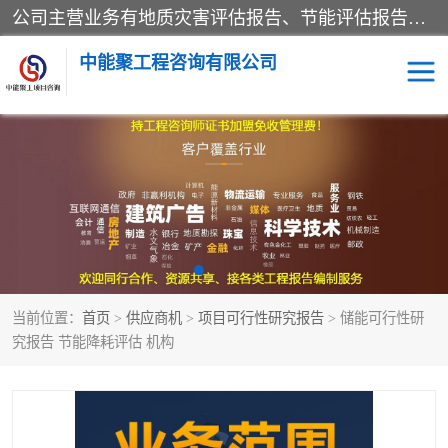
公司主营业务有地质灾害评估报告、节能评估报告、水土保持验收、水资源论证、土地复垦报告、项目可行性研究报告等。是经国家工商总局批准，在法律、法规、决定规定禁止的不得经营；法律、法规、决定规定应当许可（审批）的，经审批机关批准后凭许可（审批）文件经营;法律、法规，市场主体自主选择经营。
中能聚工程咨询有限公司
项目可行性研究报告
水土保持验收
水资源论证报告
土地复垦报告
地质灾害评估报告
工程项目验收报告
当前位置：
首页
>
供应商机
>
项目可行性研究报告
> 储能可行性研
节能评估报告
究报告 节能降耗评估 机构