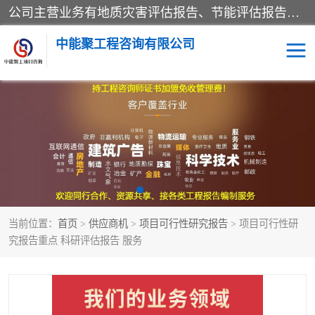
公司主营业务有地质灾害评估报告、节能评估报告、水土保持验收、水资源论证、土地复垦报告、项目可行性研究报告等。是经国家工商总局批准，在法律、法规、决定规定禁止的不得经营；法律、法规、决定规定应当许可（审批）的，经审批机关批准后凭许可（审批）文件经营;法律、法规，市场主体自主选择经营。
中能聚工程咨询有限公司
项目可行性研究报告
水土保持验收
水资源论证报告
土地复垦报告
地质灾害评估报告
工程项目验收报告
当前位置：
首页
>
供应商机
>
项目可行性研究报告
> 项目可行性研
节能评估报告
究报告重点 科研评估报告 服务