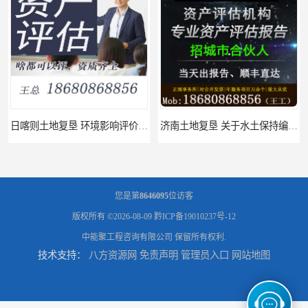
日喀则土地复垦 环境影响评价报告 公司
济南土地复垦 关于水土保持编制 服务
您是第
8646095
位访客
版权所有 ©2026-08-09
黔ICP备19010237号-12
中能聚工程咨询有限公司
保留所有权利.
技术支持：
八方资源网
免责声明
管理员入口
网站地图
福州土地复垦 节地评估水资源论证 机构
泸州土地复垦 工程节能评估 服务