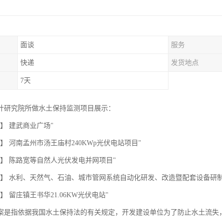
面谈
服务
快递
发货地点
7天
计研究院所做水土保持监测项目展示：
】 建武商业广场"
】 河南孟州市汤王庙村240KWp光伏电站项目"
称】 陈路宽等自然人光伏发电并网项目"
称】 水利、天然气、石油、城市管网系统自动化研发、改造暨配套设备研制
】 留庄镇王书华21.06KW光伏电站"
案是指依据我国水土保持法的有关规定，开发建设单位为了防止水土流失