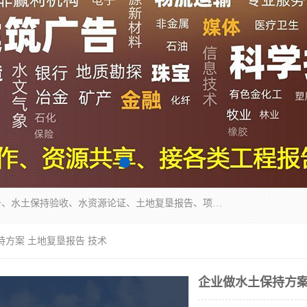
公司主营业务有地质灾害评估报告、节能评估报告、水土保持验收、水资源论证、土地复垦报告、项目可行性研究报告等。是经国家工商总局批准，在法律、法规、决定规定禁止的不得经营；法律、法规、决定规定应当许可（审批）的，经审批机关批准后凭许可（审批）文件经营;法律、法规，市场主体自主选择经营。
持方案 土地复垦报告 技术
企业做水土保持方案