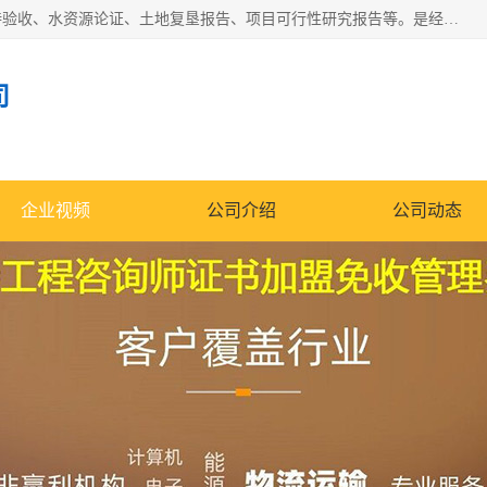
公司主营业务有地质灾害评估报告、节能评估报告、水土保持验收、水资源论证、土地复垦报告、项目可行性研究报告等。是经国家工商总局批准，在法律、法规、决定规定禁止的不得经营；法律、法规、决定规定应当许可（审批）的，经审批机关批准后凭许可（审批）文件经营;法律、法规，市场主体自主选择经营。
司
企业视频
公司介绍
公司动态